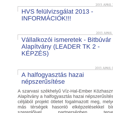
2013. April 
HVS felülvizsgálat 2013 -
INFORMÁCIÓK!!!
2013. April 
Vállalkozói ismeretek - Bitbúvár
Alapítvány (LEADER TK 2 -
KÉPZÉS)
2013. April 
A halfogyasztás hazai
népszerűsítése
A szarvasi székhelyű Víz-Hal-Ember Közhasz
Alapítvány a halfogyasztás hazai népszerűsíté
céljából projekt ötletet fogalmazott meg, mely
más térségek hasonló elképzelésekkel bí
szereplőivel partnerségben terv