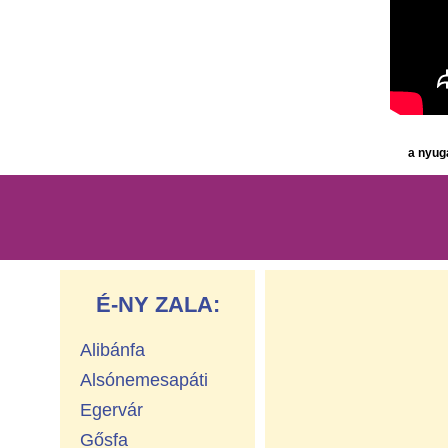
a nyug
É-NY ZALA:
Alibánfa
Alsónemesapáti
Egervár
Gősfa