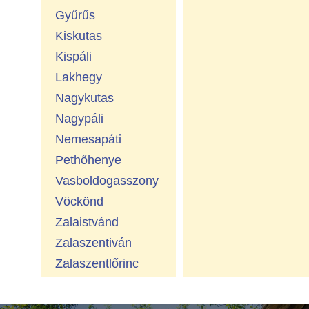
Gyűrűs
Kiskutas
Kispáli
Lakhegy
Nagykutas
Nagypáli
Nemesapáti
Pethőhenye
Vasboldogasszony
Vöckönd
Zalaistvánd
Zalaszentiván
Zalaszentlőrinc