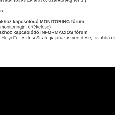
atal (8999 Zalalövő, Szabadság tér 1.)
óra
akhoz kapcsolódó MONITORING fórum
toringja, értékelése)
oz kapcsolódó INFORMÁCIÓS fórum
Helyi Fejlesztési Stratégiájának ismertetése, továbbá e
)