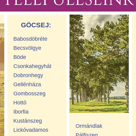
GÖCSEJ:
Babosdöbréte
Becsvölgye
Böde
Csonkahegyhát
Dobronhegy
Gellénháza
Gombosszeg
Hottó
Iborfia
Kustánszeg
Ormándlak
Lickóvadamos
Pálfiszeg