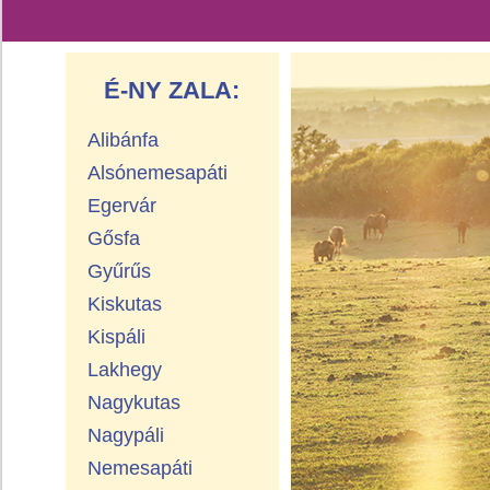
É-NY ZALA:
Alibánfa
Alsónemesapáti
Egervár
Gősfa
Gyűrűs
Kiskutas
Kispáli
Lakhegy
Nagykutas
Nagypáli
Nemesapáti