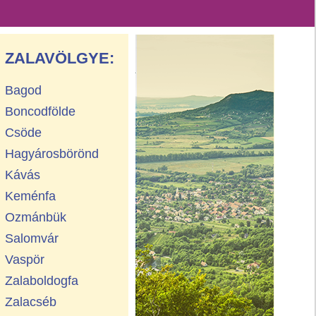
ZALAVÖLGYE:
Bagod
Boncodfölde
Csöde
Hagyárosbörönd
Kávás
Keménfa
Ozmánbük
Salomvár
Vaspör
Zalaboldogfa
Zalacséb