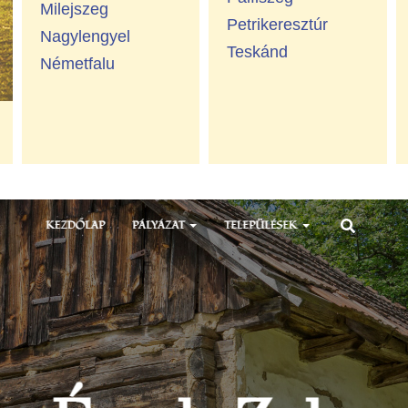
Milejszeg
Petrikeresztúr
Nagylengyel
Teskánd
Németfalu