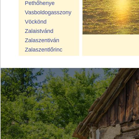
Pethőhenye
Vasboldogasszony
Vöckönd
Zalaistvánd
Zalaszentiván
Zalaszentlőrinc