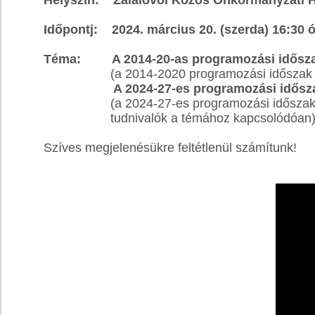
Helyszín: Zalalövői Közös Önkormányzati Hiv
Időpontj: 2024. március 20. (szerda) 16:30 
Téma: A 2014-20-as programozási idősz
(a 2014-2020 programozási időszak moni
A 2024-27-es programozási időszakh
(a 2024-27-es programozási időszak 
tudnivalók a témához kapcsolódóan
Szíves megjelenésükre feltétlenül számítunk!