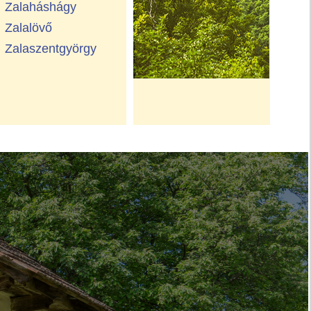
Zalaháshágy
Zalalövő
Zalaszentgyörgy