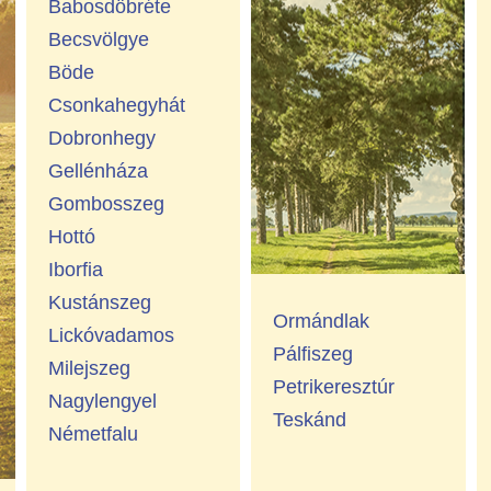
Babosdöbréte
Becsvölgye
Böde
Csonkahegyhát
Dobronhegy
Gellénháza
Gombosszeg
Hottó
Iborfia
Kustánszeg
Ormándlak
Lickóvadamos
Pálfiszeg
Milejszeg
Petrikeresztúr
Nagylengyel
Teskánd
Németfalu