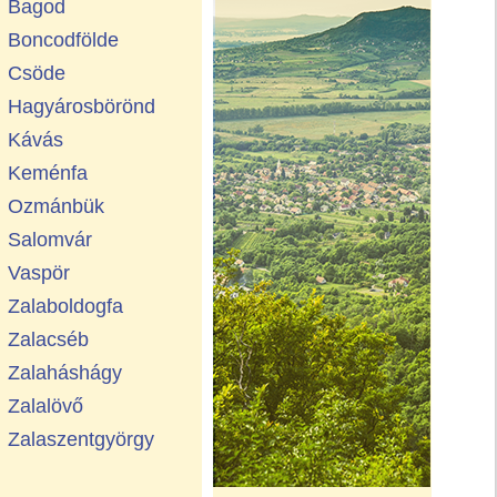
Bagod
Boncodfölde
Csöde
Hagyárosbörönd
Kávás
Keménfa
Ozmánbük
Salomvár
Vaspör
Zalaboldogfa
Zalacséb
Zalaháshágy
Zalalövő
Zalaszentgyörgy