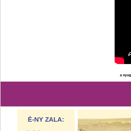
a nyug
É-NY ZALA: