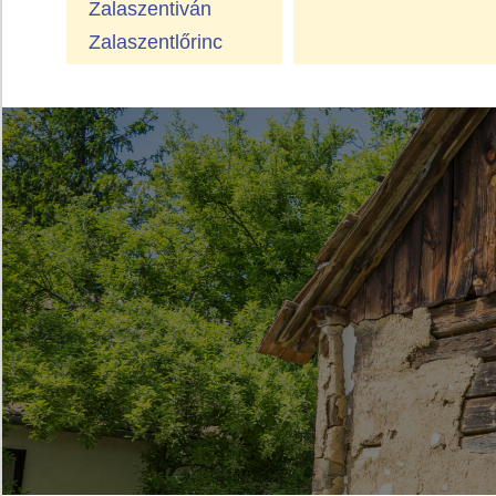
Zalaszentiván
Zalaszentlőrinc