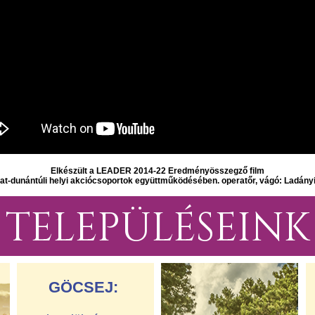
Elkészült a LEADER 2014-22 Eredményösszegző film
at-dunántúli helyi akciócsoportok együttműködésében. operatőr, vágó: Ladány
TELEPÜLÉSEINK
GÖCSEJ: