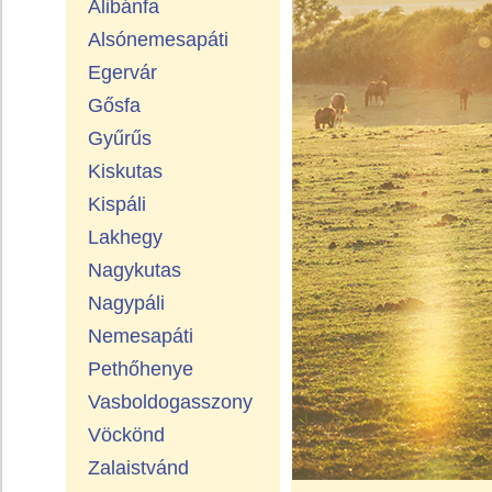
Alibánfa
Alsónemesapáti
Egervár
Gősfa
Gyűrűs
Kiskutas
Kispáli
Lakhegy
Nagykutas
Nagypáli
Nemesapáti
Pethőhenye
Vasboldogasszony
Vöckönd
Zalaistvánd