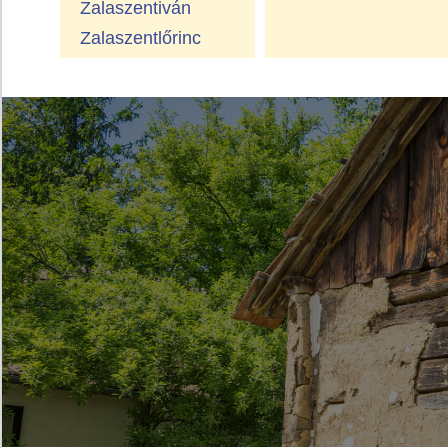
Zalaszentiván
Zalaszentlőrinc