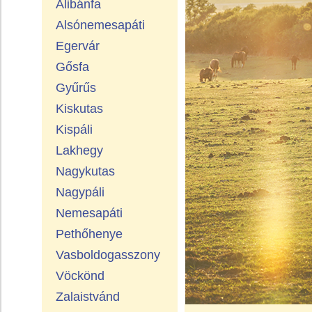
Alibánfa
Alsónemesapáti
Egervár
Gősfa
Gyűrűs
Kiskutas
Kispáli
Lakhegy
Nagykutas
Nagypáli
Nemesapáti
Pethőhenye
Vasboldogasszony
Vöckönd
Zalaistvánd