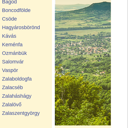
Bagod
Boncodfölde
Csöde
Hagyárosbörönd
Kávás
Keménfa
Ozmánbük
Salomvár
Vaspör
Zalaboldogfa
Zalacséb
Zalaháshágy
Zalalövő
Zalaszentgyörgy