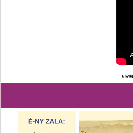
a nyug
É-NY ZALA: