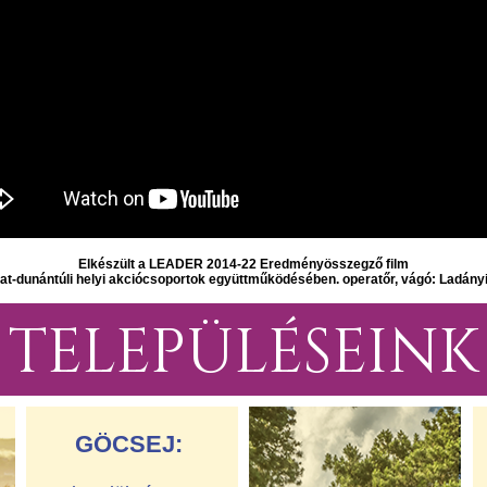
Elkészült a LEADER 2014-22 Eredményösszegző film
at-dunántúli helyi akciócsoportok együttműködésében. operatőr, vágó: Ladány
TELEPÜLÉSEINK
GÖCSEJ: