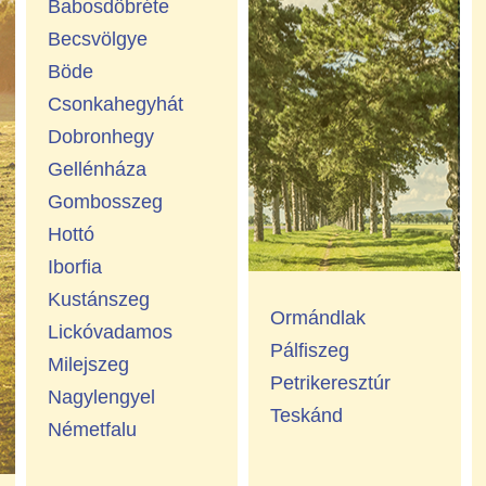
Babosdöbréte
Becsvölgye
Böde
Csonkahegyhát
Dobronhegy
Gellénháza
Gombosszeg
Hottó
Iborfia
Kustánszeg
Ormándlak
Lickóvadamos
Pálfiszeg
Milejszeg
Petrikeresztúr
Nagylengyel
Teskánd
Németfalu